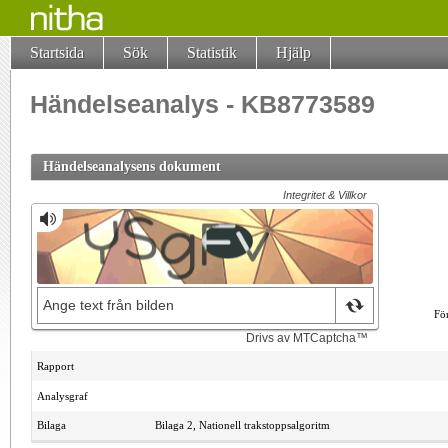
Startsida
Sök
Statistik
Hjälp
Händelseanalys - KB8773589
Händelseanalysens dokument
Fö
Rapport
Analysgraf
Bilaga
Bilaga 2, Nationell trakstoppsalgoritm