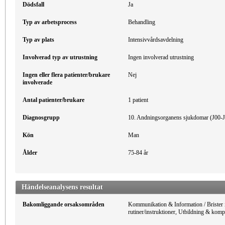
Dödsfall
Ja
Typ av arbetsprocess
Behandling
Typ av plats
Intensivvårdsavdelning
Involverad typ av utrustning
Ingen involverad utrustning
Ingen eller flera patienter/brukare
Nej
involverade
Antal patienter/brukare
1 patient
Diagnosgrupp
10. Andningsorganens sjukdomar (J00-
Kön
Man
Ålder
75-84 år
Händelseanalysens resultat
Bakomliggande orsaksområden
Kommunikation & Information / Brister i 
rutiner/instruktioner, Utbildning & komp