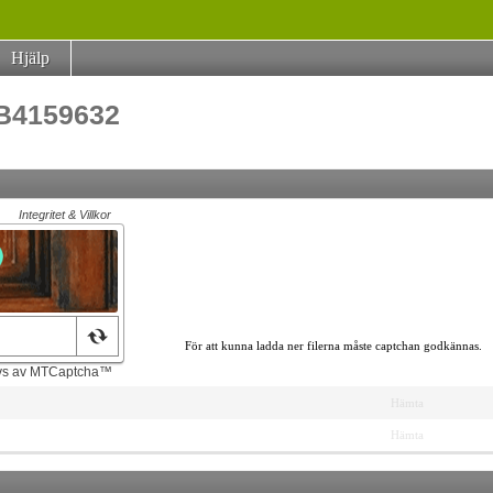
Hjälp
KB4159632
För att kunna ladda ner filerna måste captchan godkännas.
Hämta
Hämta