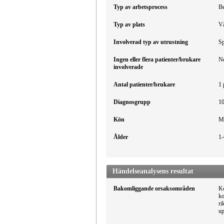
Typ av arbetsprocess
Be
Typ av plats
Vå
Involverad typ av utrustning
Sp
Ingen eller flera patienter/brukare
N
involverade
Antal patienter/brukare
1 
Diagnosgrupp
10
Kön
M
Ålder
1-
Händelseanalysens resultat
Bakomliggande orsaksområden
Ko
ko
ri
up