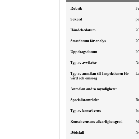
Rubrik
Fe
Sökord
pe
Händelsedatum
2
Startdatum för analys
2
Uppdragsdatum
2
Typ av avvikelse
Ne
Typ av anmälan till Inspektionen för
Le
vård och omsorg
Anmälan andra myndigheter
Specialistområden
Ba
Typ av konsekvens
In
Konsekvensens allvarlighetsgrad
M
Dödsfall
N