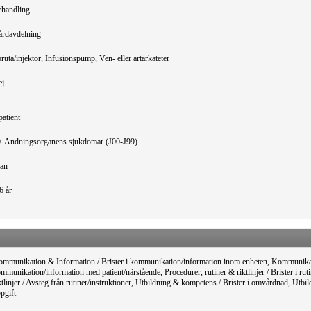
handling
rdavdelning
ruta/injektor, Infusionspump, Ven- eller artärkateter
ej
patient
. Andningsorganens sjukdomar (J00-J99)
an
6 år
mmunikation & Information / Brister i kommunikation/information inom enheten, Kommunikati
mmunikation/information med patient/närstående, Procedurer, rutiner & riktlinjer / Brister i ruti
ktlinjer / Avsteg från rutiner/instruktioner, Utbildning & kompetens / Brister i omvårdnad, Utbi
pgift