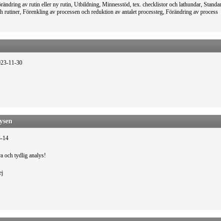
rändring av rutin eller ny rutin, Utbildning, Minnesstöd, tex. checklistor och lathundar, Standa
h rutiner, Förenkling av processen och reduktion av antalet processteg, Förändring av process
023-11-30
ysen
3-14
a och tydlig analys!
ej