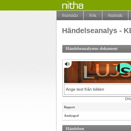
Startsida
Sök
Statistik
Händelseanalys - 
Händelseanalysens dokument
Rapport
Analysgraf
Händelsen