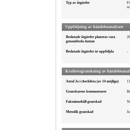
Typ av åtgärder
Fö
oc
Uppföljning av händelseanalysen
Beslutade åtgärder planeras vara
2
genomförda datum
Beslutade åtgärder är uppföljda
-
Kvalitetsgranskning av händelseanal
Antal Ja i checklista (av 14 möjliga)
1
Granskarens kommentarer
Br
Faktainnehåll granskad
N
Metodik granskad
Ja