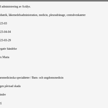
l administrering av Actilys.
diatrik, läkemedelsadministration, medicin, pleuradränage, centralvenkateter
023-03
023-04-04
023-03-29
gativ händelse
x Maria
rnmedicinska specialiteter / Barn- och ungdomsmedicin
gen påvisad skada
indre
ej