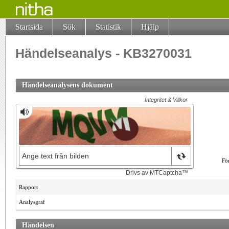
Startsida
Sök
Statistik
Hjälp
Händelseanalys - KB3270031
Händelseanalysens dokument
Fö
Rapport
Analysgraf
Händelsen