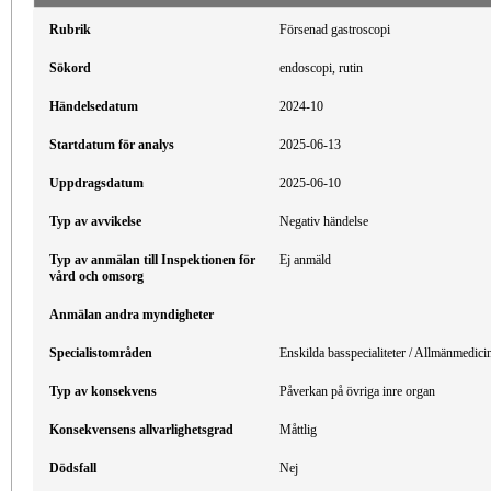
Rubrik
Försenad gastroscopi
Sökord
endoscopi, rutin
Händelsedatum
2024-10
Startdatum för analys
2025-06-13
Uppdragsdatum
2025-06-10
Typ av avvikelse
Negativ händelse
Typ av anmälan till Inspektionen för
Ej anmäld
vård och omsorg
Anmälan andra myndigheter
Specialistområden
Enskilda basspecialiteter / Allmänmedici
Typ av konsekvens
Påverkan på övriga inre organ
Konsekvensens allvarlighetsgrad
Måttlig
Dödsfall
Nej