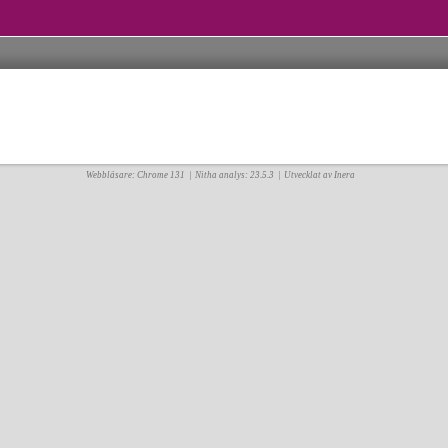
Webbläsare: Chrome 131 |
Nitha analys: 23.5.3
| Utvecklat av Inera